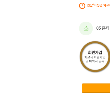
면담/미팅은 치료
05 홈티