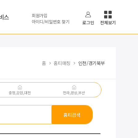
회원가입
비스
아이디/비밀번호 찾기
로그인
전체보기
홈
홈티매칭
인천/경기북부
충청,강원,대전
전라,경상,부산