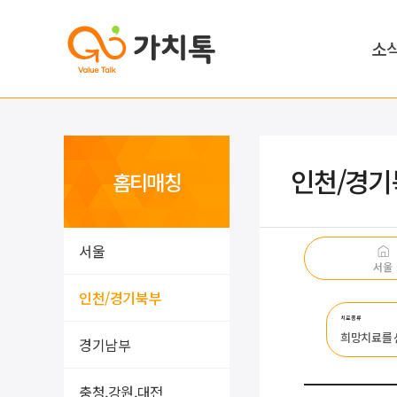
소
인천/경기
홈티매칭
서울
서울
인천/경기북부
치료종류
희망치료를
경기남부
충청,강원,대전