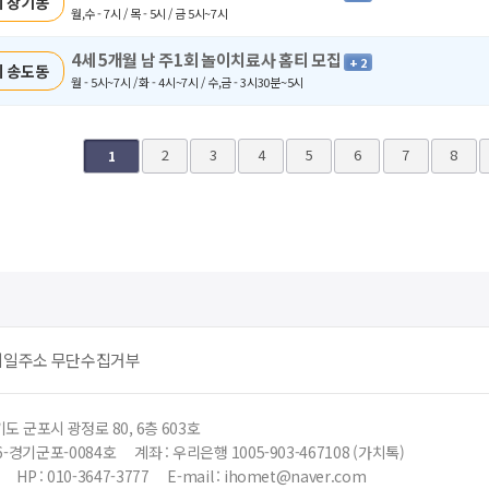
 장기동
월,수 - 7시 / 목 - 5시 / 금 5시~7시
4세 5개월 남 주1회 놀이치료사 홈티 모집
+ 2
 송도동
월 - 5시~7시 / 화 - 4시~7시 / 수,금 - 3시30분~5시
다음
맨끝
2
3
4
5
6
7
8
1
메일주소 무단수집거부
도 군포시 광정로 80, 6층 603호
6-경기군포-0084호
계좌 : 우리은행 1005-903-467108 (가치톡)
HP : 010-3647-3777
E-mail : ihomet@naver.com