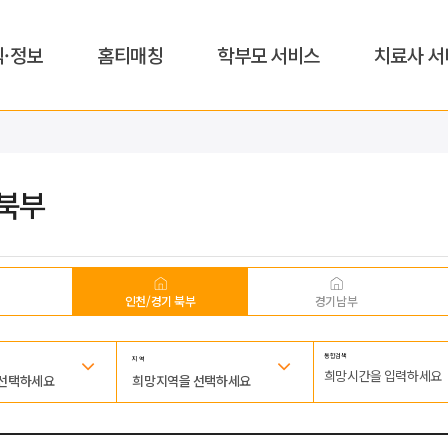
식·정보
홈티매칭
학부모 서비스
치료사 서
북부
인천/경기 북부
경기남부
통합검색
지 역
 선택하세요
희망지역을 선택하세요