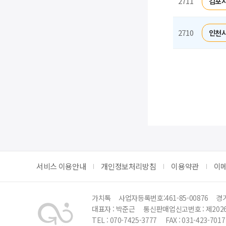
2711
김포시
2710
인천시
서비스 이용안내
개인정보처리방침
이용약관
이
가치톡
사업자등록번호:461-85-00876
경기
대표자 : 박준근
통신판매업신고번호 : 제202
TEL : 070-7425-3777
FAX : 031-423-7017