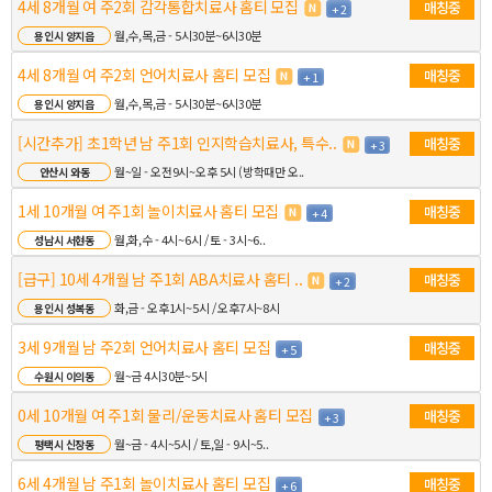
4세 8개월 여 주2회 감각통합치료사 홈티 모집
매칭중
+ 2
월,수,목,금 - 5시30분~6시30분
용인시 양지읍
4세 8개월 여 주2회 언어치료사 홈티 모집
매칭중
+ 1
월,수,목,금 - 5시30분~6시30분
용인시 양지읍
[시간추가] 초1학년 남 주1회 인지학습치료사, 특수..
매칭중
+ 3
월~일 - 오전9시~오후 5시 (방학때만 오..
안산시 와동
1세 10개월 여 주1회 놀이치료사 홈티 모집
매칭중
+ 4
월,화,수 - 4시~6시 / 토 - 3시~6..
성남시 서현동
[급구] 10세 4개월 남 주1회 ABA치료사 홈티 ..
매칭중
+ 2
화,금 - 오후1시~5시 / 오후7시~8시
용인시 성복동
3세 9개월 남 주2회 언어치료사 홈티 모집
매칭중
+ 5
월~금 4시30분~5시
수원시 이의동
0세 10개월 여 주1회 물리/운동치료사 홈티 모집
매칭중
+ 3
월~금 - 4시~5시 / 토,일 - 9시~5..
평택시 신장동
6세 4개월 남 주1회 놀이치료사 홈티 모집
매칭중
+ 6