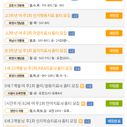
월,수,목 - 7시~8시 / 일 - 9시
군포시 산본동
고1학년 여 주1회 인지행동치료 홈티 모집
매칭중
+ 2
월~목 - 5시~8시
화성시 향남읍
고2학년 여 주2회 작업치료사 홈티 모집
매칭중
+ 2
월,토 - 5시~8시 / 금 - 2시30분~..
하남시 덕풍동
초1학년 남 주1회 음악치료사 홈티 모집
매칭중
+ 2
월~금 - 5시~7시 / 토 - 오전10시~..
화성시 봉담읍
1세 10개월 남 주2회 ABA치료사 홈티 모집
매칭중
+ 4
월,목,금 - 9시~10시 / 화,수 - 9..
화성시 반정동
0세 7개월 여 주1회 물리/운동치료사 홈티 모집
미팅중
+ 8
월~금 - 오전11시~오후4시
수원시 오목천동
[시간추가] 62세 여 주1회 언어치료사 홈티 모집
미팅중
+ 3
월,수,목,토,일 - 오전 10시 ~ 오후 ..
안산시 사동
6세 2개월 남 주1회 인지학습치료사 홈티 모집
매칭완료
+ 1