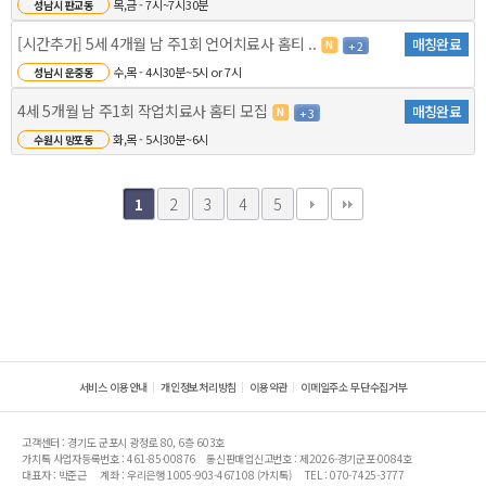
목,금 - 7시~7시30분
성남시 판교동
[시간추가] 5세 4개월 남 주1회 언어치료사 홈티 ..
매칭완료
+ 2
수,목 - 4시30분~5시 or 7시
성남시 운중동
4세 5개월 남 주1회 작업치료사 홈티 모집
매칭완료
+ 3
화,목 - 5시30분~6시
수원시 망포동
2
3
4
5
1
서비스 이용안내
개인정보처리방침
이용약관
이메일주소 무단수집거부
고객센터 : 경기도 군포시 광정로 80, 6층 603호
가치톡 사업자등록번호 : 461-85-00876
통신판매업신고번호 : 제2026-경기군포-0084호
대표자 : 박준근
계좌 : 우리은행 1005-903-467108 (가치톡)
TEL : 070-7425-3777