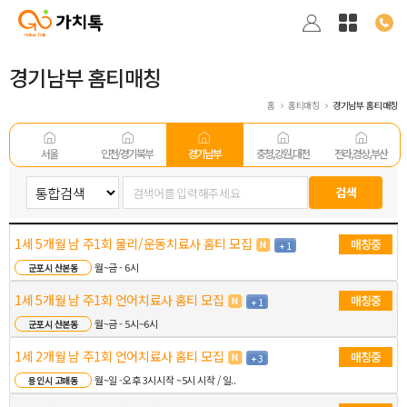
경기남부 홈티매칭
홈
홈티매칭
경기남부 홈티매칭
서울
인천/경기 북부
경기남부
충청,강원,대전
전라,경상,부산
1세 5개월 남 주1회 물리/운동치료사 홈티 모집
매칭중
+ 1
월~금 - 6시
군포시 산본동
1세 5개월 남 주1회 언어치료사 홈티 모집
매칭중
+ 1
월~금 - 5시~6시
군포시 산본동
1세 2개월 남 주1회 언어치료사 홈티 모집
매칭중
+ 3
월~일 -오후 3시시작 ~5시 시작 / 일..
용인시 고매동