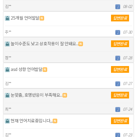
김**
08-02
1
25개월 언어발달
답변완료
주**
07-30
1
놀이수준도 낮고 상호작용이 잘 안돼요..
답변완료
정**
07-28
1
asd 성향 언어발달
답변완료
김**
07-27
1
눈맞춤, 호명반응이 부족해요..
답변완료
최**
07-24
1
현재 언어치료중입니다,,
답변완료
김**
07-23
1