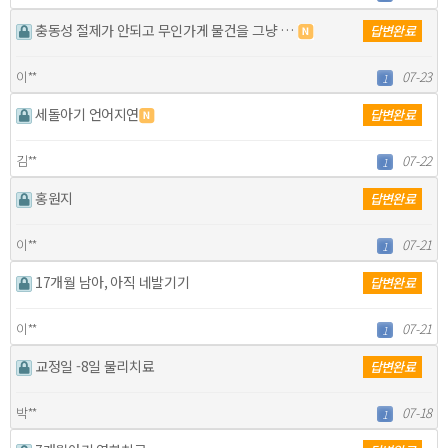
충동성 절제가 안되고 무인가게 물건을 그냥 가져와요..
답변완료
이**
07-23
1
세돌아기 언어지연
답변완료
김**
07-22
1
홍원지
답변완료
이**
07-21
1
17개월 남아, 아직 네발기기
답변완료
이**
07-21
1
교정일 -8일 물리치료
답변완료
박**
07-18
1