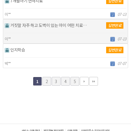
7개월아기 연하치료
답변완료
이**
07-13
1
거짓말 자주 하고 도벽이 있는 아이 어떤 치료가 필요할…
답변완료
이**
07-13
1
인지학습
답변완료
박**
07-07
1
2
3
4
5
1
서비스 이용안내
개인정보처리방침
이용약관
이메일주소 무단수집거부