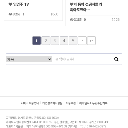
임영주 TV
아동학 전공자들의
육아토크아…
3263
1
10-30
3185
0
10-26
2
3
4
5
1
서비스 이용안내
개인정보처리방침
이용약관
이메일주소 무단수집거부
고객센터 : 경기도 군포시 광정로 80, 6층 603호
가치톡 사업자등록번호 : 461-85-00876
통신판매업신고번호 : 제2026-경기군포-0084호
대표자 : 박준근
계좌 : 우리은행 1005-903-467108 (가치톡)
TEL : 070-7425-3777