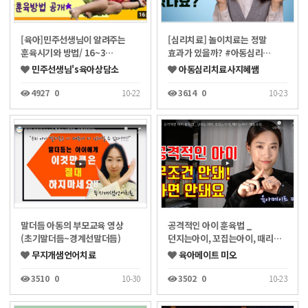
[육아]민주선생님이 알려주는
[심리치료] 놀이치료는 정말
훈육시기와 방법/ 16~3…
효과가 있을까? #아동심리…
민주선생님's육아상담소
아동심리치료사지혜쌤
4927
0
10-22
3614
0
10-23
말더듬 아동의 부모교육 영상
공격적인 아이 훈육법 _
(초기말더듬~경계선말더듬)
던지는아이, 꼬집는아이, 때리…
무지개샘언어치료
육아메이트 미오
3510
0
10-30
3502
0
10-23