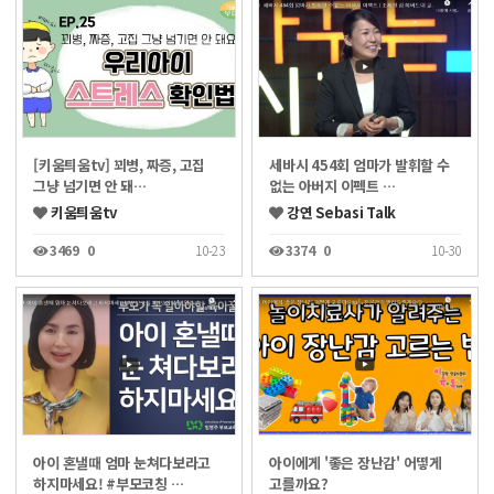
[키움틔움tv] 꾀병, 짜증, 고집
세바시 454회 엄마가 발휘할 수
그냥 넘기면 안 돼…
없는 아버지 이펙트 …
키움틔움tv
강연 Sebasi Talk
3469
0
10-23
3374
0
10-30
아이 혼낼때 엄마 눈쳐다보라고
아이에게 '좋은 장난감' 어떻게
하지마세요! #부모코칭 …
고를까요?