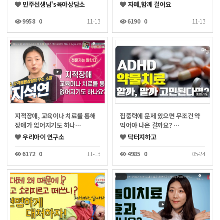
민주선생님's육아상담소
자폐,함께 걸어요
9958
0
11-13
6190
0
11-13
지적장애, 교육이나 치료를 통해
집중력에 문제 있으면 무조건 약
장애가 없어지기도 하나…
먹어야 나은 걸까요? …
우리아이 연구소
닥터지하고
6172
0
11-13
4985
0
05-24