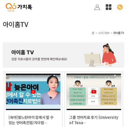
아이홈TV
홈
소식/정보
아이홈TV
[육아]말느린아이 집에서 할 수
그룹 언어치료 후기 (University
있는 언어촉진법/자극법…
of Texa…