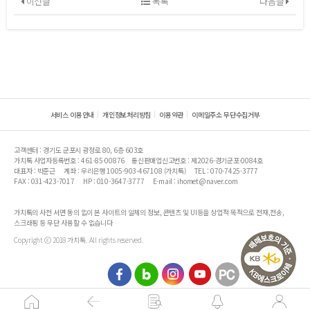
이전글
목록
다음글
서비스 이용안내
개인정보처리방침
이용약관
이메일주소 무단수집거부
고객센터 : 경기도 군포시 광정로 80, 6층 603호
가치톡 사업자등록번호 : 461-85-00876
통신판매업신고번호 : 제2026-경기군포-0084호
대표자 : 박준근
계좌 : 우리은행 1005-903-467108 (가치톡)
TEL : 070-7425-3777
FAX : 031-423-7017
HP : 010-3647-3777
E-mail : ihomet@naver.com
가치톡의 사전 서면 동의 없이 본 사이트의 일체의 정보, 콘텐츠 및 UI등을 상업적 목적으로 전재,전송,
스크래핑 등 무단 사용할 수 없습니다
Copyright ⓒ 2018 가치톡. All rights reserved.