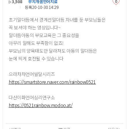
3,508
무지개샘언어치료
0
등록
20-10-30 14:29
초기말더듬에서 경계선말더듬 자녀를 둔 부모님들은
꼭 보셔야 하는 영상입니다~
말더듬아동의 부모교육은 그 중요성을
아무리 말해도 부족함이 없죠!
부모님의 양육태도만 달라져도 아동의 말더듬은
눈에 띄게 호전될 수 있습니다
으라차차언어발달시리즈
https://smartstore.naver.com/rainbow0521
다산이화언어심리연구소
https://0521rainbow.modoo.at/