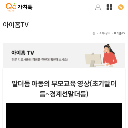
아이홈TV
홈
소식/정보
아이홈TV
말더듬 아동의 부모교육 영상(초기말더
듬~경계선말더듬)
본문