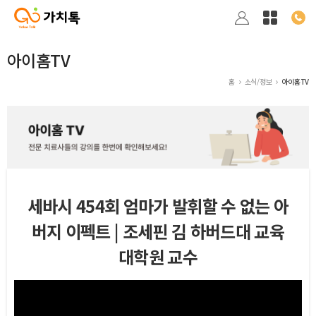
아이홈TV
홈
소식/정보
아이홈TV
세바시 454회 엄마가 발휘할 수 없는 아
버지 이펙트 | 조세핀 김 하버드대 교육
대학원 교수
본문