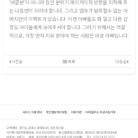
'바깥분'이 아니라 집안 분위기 메이커이자 방향을 지적해 주
는 나침반이 되어야 합니다. 그리고 엄마가 발휘할수 없는 아
버지만의 이펙트가 있습니다. 이젠 아빠들도 화 말고 다른 감
정도 아이들에게 보여주셔야 합니다. 그러기 위해서는 역설
적으로, 가장 먼저 치유 받아야 하는 사람은 바로 아빠입니다.
이전글
목록
다음글
서비스 이용안내
개인정보처리방침
이용약관
이메일주소 무단수집거부
고객센터 : 경기도 군포시 광정로 80, 6층 603호
가치톡 사업자등록번호 : 461-85-00876
통신판매업신고번호 : 제2026-경기군포-0084호
대표자 : 박준근
계좌 : 우리은행 1005-903-467108 (가치톡)
TEL : 070-7425-3777