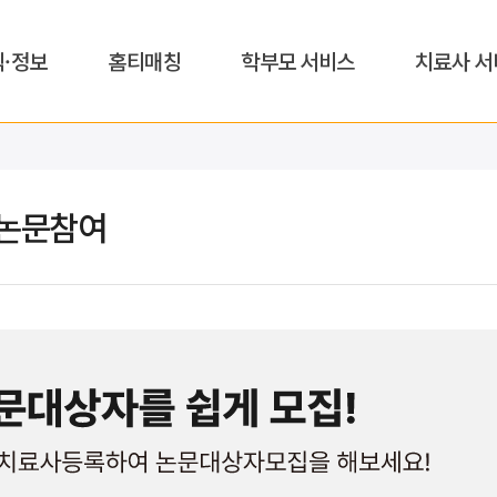
식·정보
홈티매칭
학부모 서비스
치료사 서
논문참여