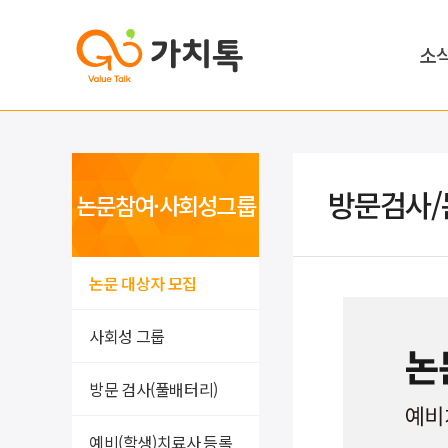
소
방문검사/
논문참여·사회성그룹
논문 대상자 모집
사회성 그룹
방문 검사(풀배터리)
예비(학생)치료사 등록