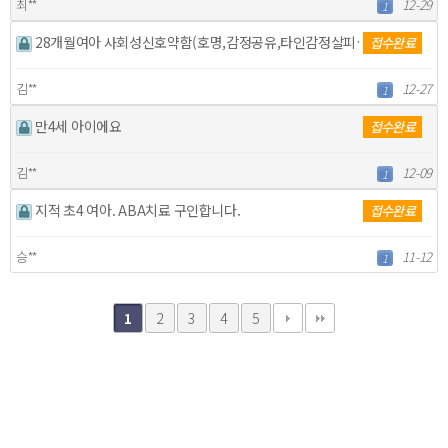
최**
12-29
1
28개월여아 사회성신호약함(호명,감정공유,타인감정살피기…
접수완료
김**
12-27
1
만4세 아이에요
접수완료
김**
12-09
1
지적 초4 여아. ABA치료 구인합니다.
접수완료
승**
11-12
1
2
3
4
5
1