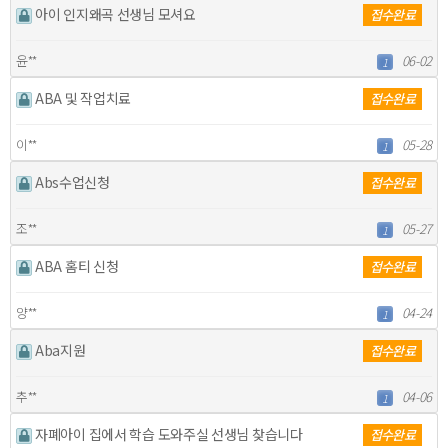
아이 인지왜곡 선생님 모셔요
접수완료
윤**
06-02
1
ABA 및 작업치료
접수완료
이**
05-28
1
Abs수업신청
접수완료
조**
05-27
1
ABA 홈티 신청
접수완료
양**
04-24
1
Aba지원
접수완료
추**
04-06
1
자폐아이 집에서 학습 도와주실 선생님 찾습니다
접수완료