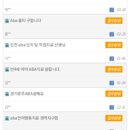
박**
03-18
1
Aba 홈티 구합니다
접수완료
문**
02-25
1
인천 aba 인지 및 작업치료 선생님
접수완료
이**
01-06
1
만4세 여아 ABA치료 원합니다.
접수완료
김**
01-04
1
경기광주ABA원해요
접수완료
김**
12-31
1
aba언어행동치료 경력자구함
접수완료