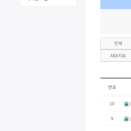
전체
ABA치료
번호
10
9