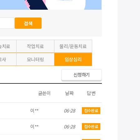
습치료
작업치료
물리/운동치료
교사
모니터링
임상심리
신청하기
글쓴이
날짜
답변
이**
06-28
접수완료
이**
06-28
접수완료