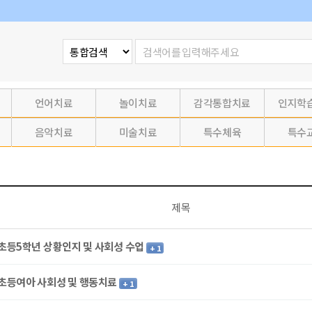
언어치료
놀이치료
감각통합치료
인지학
음악치료
미술치료
특수체육
특수
제목
초등5학년 상황인지 및 사회성 수업
+ 1
초등여아 사회성 및 행동치료
+ 1