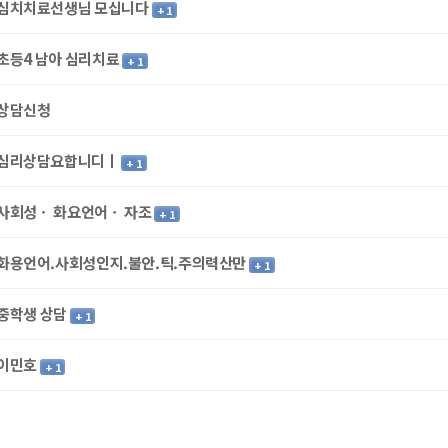
심치치료선생님 모십니다
+ 1
초등4 남아 심리치료
+ 1
상담신청
심리상담요합니디ㅣ
+ 1
사회성ㆍ 화요언어ㆍ 자조
+ 1
화용언어.사회성인지.불안.틱.주의력산만
+ 1
중학생 상담
+ 1
이민호
+ 1