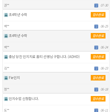
권**
07-30
1
초4학년 수학
접수완료
백**
06-25
1
초4학년 수학
접수완료
백**
06-24
1
충남 당진 인지치료 홈티 선생님 구합니다. (ADHD)
접수완료
김**
06-23
1
Fie인지
접수완료
정**
06-18
1
인지수업 신청합니다.
접수완료
도**
06-11
1