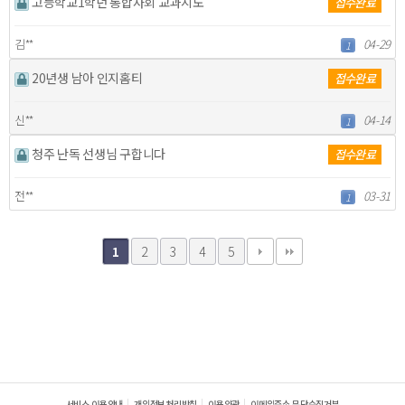
고등학교1학년 통합사회 교과지도
접수완료
김**
04-29
1
20년생 남아 인지홈티
접수완료
신**
04-14
1
청주 난독 선생님 구합니다
접수완료
전**
03-31
1
2
3
4
5
1
서비스 이용안내
개인정보처리방침
이용약관
이메일주소 무단수집거부