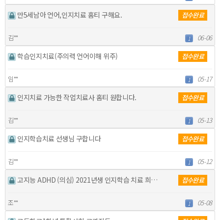
만5세남아 언어,인지치료 홈티 구해요.
접수완료
김**
06-06
1
학습인지치료(주의력 언어이해 위주)
접수완료
임**
05-17
1
인지치료 가능한 작업치료사 홈티 원합니다.
접수완료
김**
05-13
1
인지학습치료 선생님 구합니다
접수완료
김**
05-12
1
고지능 ADHD (의심) 2021년생 인지학습 치료 희…
접수완료
조**
05-08
1