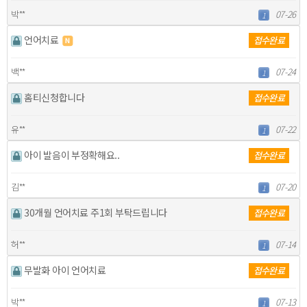
박**
07-26
1
언어치료
접수완료
백**
07-24
1
홈티신청합니다
접수완료
유**
07-22
1
아이 발음이 부정확해요..
접수완료
김**
07-20
1
30개월 언어치료 주1회 부탁드립니다
접수완료
허**
07-14
1
무발화 아이 언어치료
접수완료
박**
07-13
1