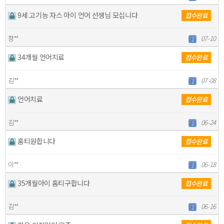
9세 고기능 자스 아이 언어 선생님 모십니다
접수완료
정**
07-10
1
34개월 언어치료
접수완료
김**
07-08
1
언어치료
접수완료
김**
06-24
1
홈티원합니다
접수완료
이**
06-18
1
35개월아이 홈티구합니다
접수완료
김**
06-16
1