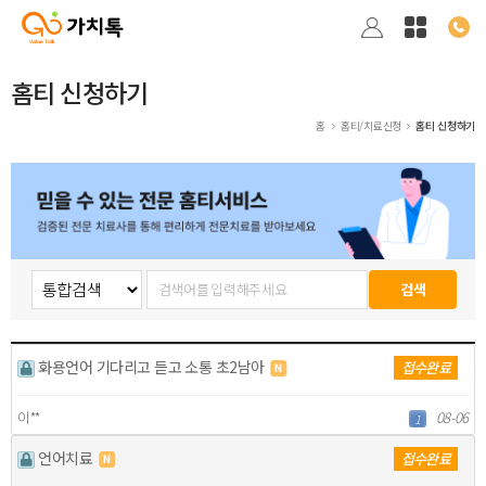
홈티 신청하기
홈
홈티/치료신청
홈티 신청하기
화용언어 기다리고 듣고 소통 초2남아
접수완료
이**
08-06
1
언어치료
접수완료