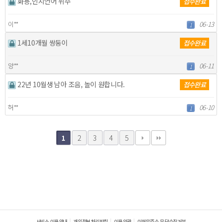
화용,인지언어 위주
접수완료
이**
06-13
1
1세10개월 쌍둥이
접수완료
양**
06-11
1
22년 10월생 남아 조음, 놀이 원합니다.
접수완료
허**
06-10
1
2
3
4
5
1
서비스 이용안내
개인정보처리방침
이용약관
이메일주소 무단수집거부