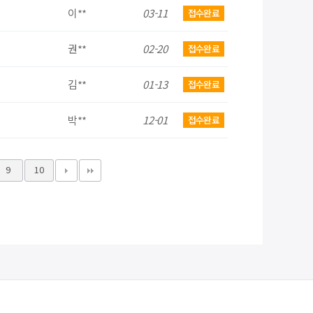
이**
03-11
접수완료
권**
02-20
접수완료
김**
01-13
접수완료
박**
12-01
접수완료
9
10