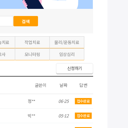
습치료
작업치료
물리/운동치료
교사
모니터링
임상심리
신청하기
글쓴이
날짜
답변
정**
06-25
접수완료
박**
05-12
접수완료