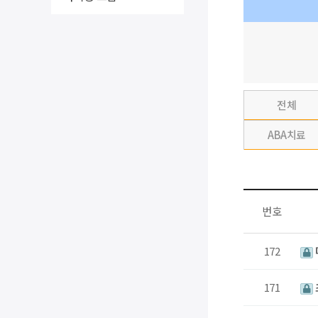
전체
ABA치료
번호
172
171