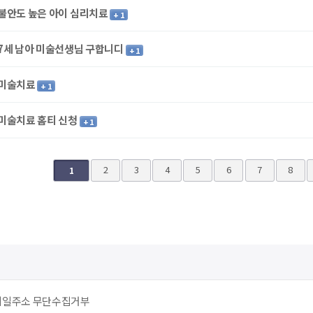
불안도 높은 아이 심리치료
+ 1
7세 남아 미술선생님 구합니디
+ 1
미술치료
+ 1
미술치료 홈티 신청
+ 1
다음
맨끝
2
3
4
5
6
7
8
1
메일주소 무단수집거부