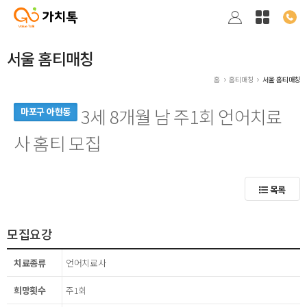
서울 홈티매칭
홈
홈티매칭
서울 홈티매칭
3세 8개월 남 주1회 언어치료
마포구 아현동
사 홈티 모집
목록
모집요강
치료종류
언어치료사
희망횟수
주1회