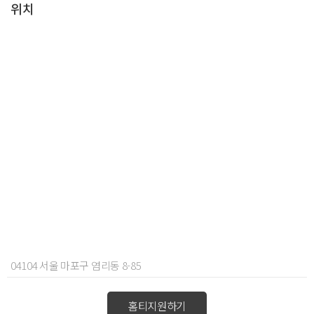
위치
04104 서울 마포구 염리동 8-85
홈티지원하기