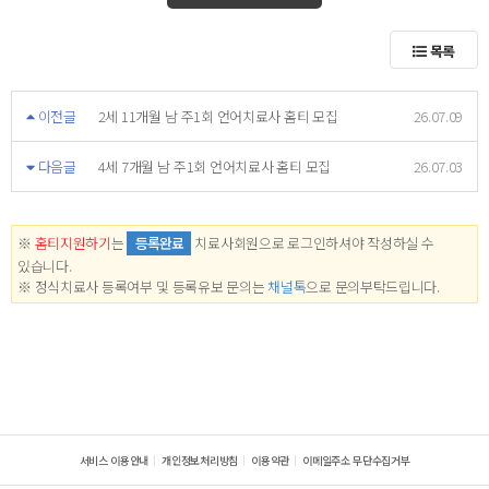
목록
이전글
2세 11개월 남 주1회 언어치료사 홈티 모집
26.07.09
다음글
4세 7개월 남 주1회 언어치료사 홈티 모집
26.07.03
※
홈티지원하기
는
등록완료
치료사회원으로 로그인하셔야 작성하실 수
있습니다.
※ 정식치료사 등록여부 및 등록유보 문의는
채널톡
으로 문의부탁드립니다.
서비스 이용안내
개인정보처리방침
이용약관
이메일주소 무단수집거부