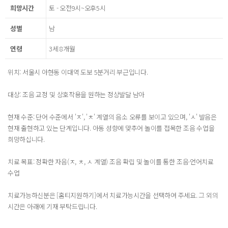
희망시간
토 - 오전9시~오후5시
성별
남
연령
3세 8개월
위치: 서울시 아현동 이대역 도보 5분거리 부근입니다.
대상: 조음 교정 및 상호작용을 원하는 정상발달 남아
현재 수준: 단어 수준에서 'ㅈ', 'ㅊ' 계열의 음소 오류를 보이고 있으며, 'ㅅ' 발음은
현재 출현하고 있는 단계입니다. 아동 성향에 맞추어 놀이를 접목한 조음 수업을
희망하십니다.
치료 목표: 정확한 자음(ㅈ, ㅊ, ㅅ 계열) 조음 확립 및 놀이를 통한 조음·언어치료
수업
치료가능하신분은 [홈티지원하기]에서 치료가능시간을 선택하여 주세요. 그 외의
시간은 아래에 기재 부탁드립니다.