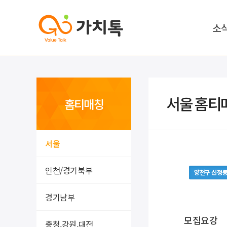
소
서울 홈티
홈티매칭
서울
인천/경기북부
양천구 신정
경기남부
모집요강
충청,강원,대전