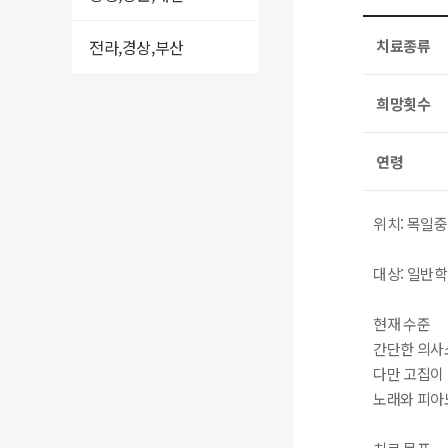
전라,경상,부산
치료종류
희망횟수
연령
위치: 목일
대상: 일반
현재 수준
간단한 의사
다만 고집이 
노래와 피아