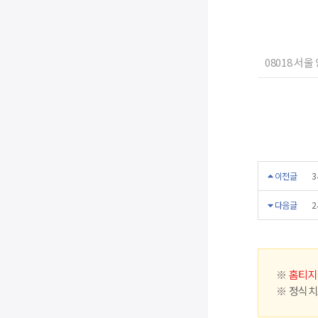
08018 서울
이전글
3
다음글
2
※
홈티지
※ 정식치