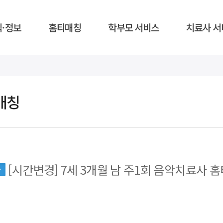
식·정보
홈티매칭
학부모 서비스
치료사 서
매칭
[시간변경] 7세 3개월 남 주1회 음악치료사 홈
동