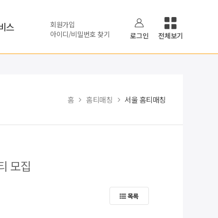
회원가입
비스
아이디/비밀번호 찾기
로그인
전체보기
홈
홈티매칭
서울 홈티매칭
티 모집
목록