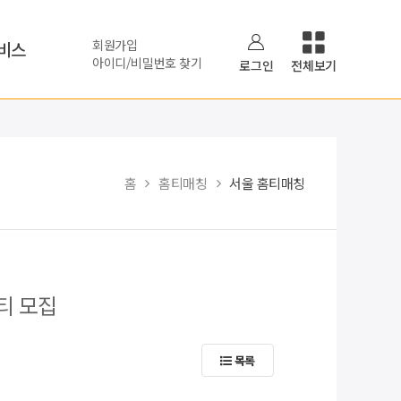
회원가입
비스
아이디/비밀번호 찾기
로그인
전체보기
홈
홈티매칭
서울 홈티매칭
티 모집
목록