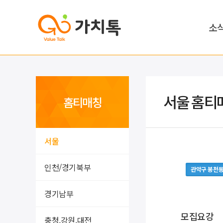
소
서울 홈티
홈티매칭
서울
인천/경기북부
관악구 봉천
경기남부
모집요강
충청,강원,대전