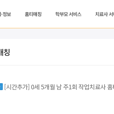
식·정보
홈티매칭
학부모 서비스
치료사 서
매칭
[시간추가] 0세 5개월 남 주1회 작업치료사 홈
동