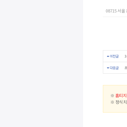
08715 서울
이전글
3
다음글
초
※
홈티지
※ 정식치