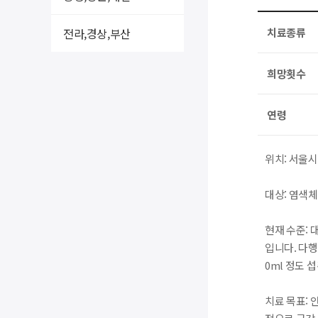
전라,경상,부산
치료종류
희망횟수
연령
위치: 서울
대상: 염색체
현재 수준: 
입니다. 다행
0ml 정도 
치료 목표: 