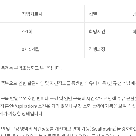
작업치료사
성별
주1회
희망시간
화
0세 5개월
진행과정
시 봉천동 구암초등학교 부근입니다.
 중복으로 인한 발달지연 및 저긴장도를 동반한 영유아 아동 (신규 선생님 매
대근육 발달은 양호한 편이나 구강 및 안면 근육의 저긴장으로 인해 수유 곤란을 겪
히 흡인(Aspiration) 소견은 거의 없으나 구강 소화 능력이 기복을 보여 각성
섭취가 가능한 상태입니다.
안면 및 구강 영역의 저긴장도를 개선하고 연하 기능(Swallowing)을 강