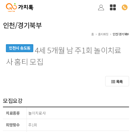
인천/경기북부
홈
홈티매칭
인천/경기북부
4세 5개월 남 주1회 놀이치료
인천시 송도동
사 홈티 모집
목록
모집요강
치료종류
놀이치료사
희망횟수
주1회