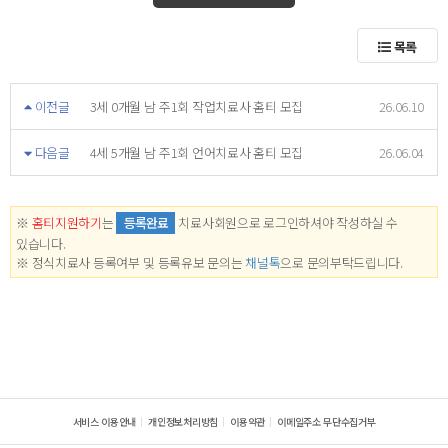
목록
이전글
3세 0개월 남 주1회 작업치료사 홈티 모집
26.06.10
다음글
4세 5개월 남 주1회 언어치료사 홈티 모집
26.06.04
※
홈티지원하기
는
등록완료
치료사회원으로 로그인하셔야 작성하실 수
있습니다.
※ 정식치료사 등록여부 및 등록유보 문의는
채널톡
으로 문의부탁드립니다.
서비스 이용안내
개인정보처리방침
이용약관
이메일주소 무단수집거부