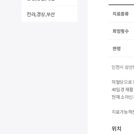
전라,경상,부산
치료종류
희망횟수
연령
인천시 삼산
저혈당으로 
40일경 재
현재 소아신
치료가능하신
위치