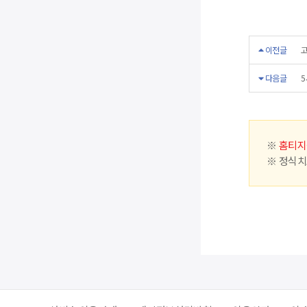
이전글
고
다음글
5
※
홈티지
※ 정식치