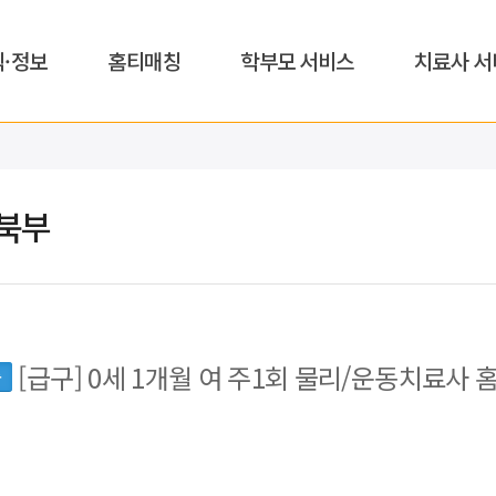
식·정보
홈티매칭
학부모 서비스
치료사 서
북부
[급구] 0세 1개월 여 주1회 물리/운동치료사 
동