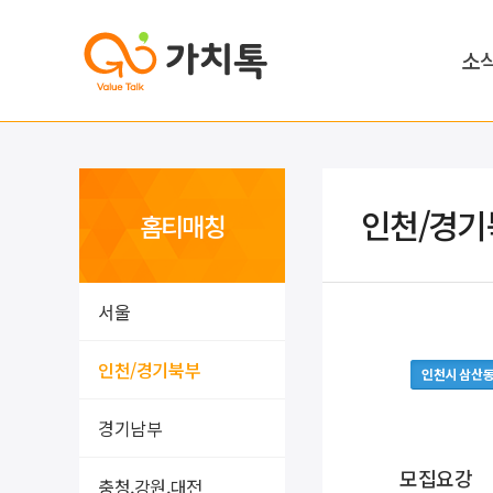
소
인천/경기
홈티매칭
서울
인천/경기북부
인천시 삼산
경기남부
모집요강
충청,강원,대전