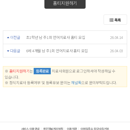
홈티지원하기
목록
이전글
초1학년 남 주1회 언어치료사 홈티 모집
26.04.14
다음글
6세 4개월 남 주1회 언어치료사 홈티 모집
26.04.03
※
홈티지원하기
는
등록완료
치료사회원으로 로그인하셔야 작성하실 수
있습니다.
※ 정식치료사 등록여부 및 등록유보 문의는
채널톡
으로 문의부탁드립니다.
서비스 이용안내
개인정보처리방침
이용약관
이메일주소 무단수집거부