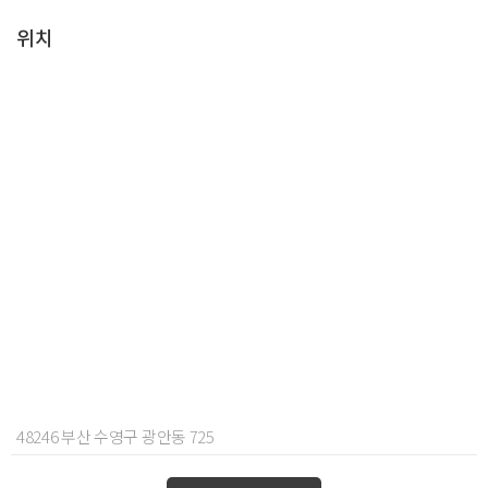
위치
48246 부산 수영구 광안동 725