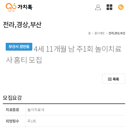
전라,경상,부산
홈
홈티매칭
전라,경상,부산
4세 11개월 남 주1회 놀이치료
부산시 광안동
사 홈티 모집
목록
모집요강
치료종류
놀이치료사
희망횟수
주1회