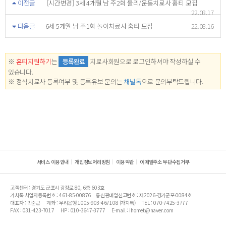
이전글
[시간변경] 3세 4개월 남 주2회 물리/운동치료사 홈티 모집
22.08.17
다음글
6세 5개월 남 주1회 놀이치료사 홈티 모집
22.08.16
※
홈티지원하기
는
등록완료
치료사회원으로 로그인하셔야 작성하실 수
있습니다.
※ 정식치료사 등록여부 및 등록유보 문의는
채널톡
으로 문의부탁드립니다.
서비스 이용안내
개인정보처리방침
이용약관
이메일주소 무단수집거부
고객센터 : 경기도 군포시 광정로 80, 6층 603호
가치톡 사업자등록번호 : 461-85-00876
통신판매업신고번호 : 제2026-경기군포-0084호
대표자 : 박준근
계좌 : 우리은행 1005-903-467108 (가치톡)
TEL : 070-7425-3777
FAX : 031-423-7017
HP : 010-3647-3777
E-mail : ihomet@naver.com