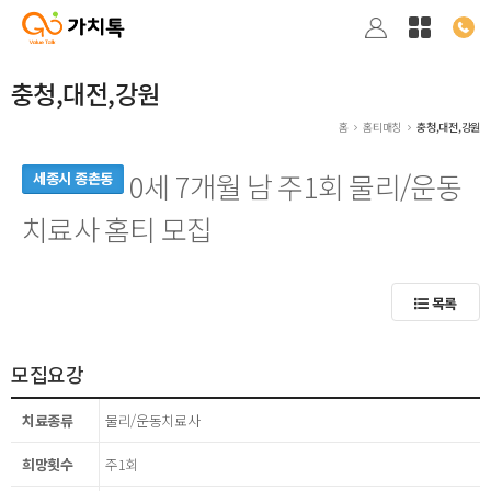
충청,대전,강원
홈
홈티매칭
충청,대전,강원
0세 7개월 남 주1회 물리/운동
세종시 종촌동
치료사 홈티 모집
목록
모집요강
치료종류
물리/운동치료사
희망횟수
주1회