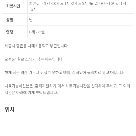
화,수,금 - 9시~10시or 1시~2시or 5시 /토,일 - 9시~10시or 1시
희망시간
~2시
성별
남
연령
0세 7개월
세종시 중촌동 나래초등학교 부근입니다.
교정6개월로 소뇌가 작은 아동입니다.
현재 목은 약간 가누고 뒤집기 못하고 뻗힘, 강직있어 물리치료 받고자합니다.
치료가능하신분은 [홈티지원하기]에서 치료가능시간을 선택하여 주세요. 그 외의
시간은 아래에 기재 부탁드립니다.
위치