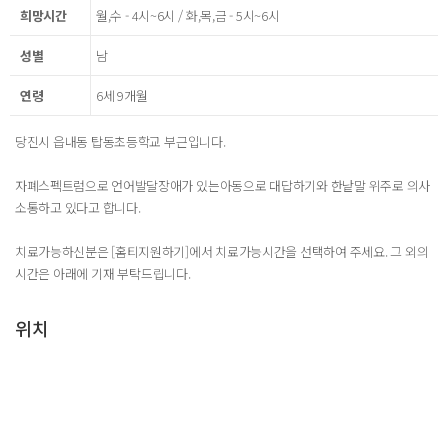
희망시간
월,수 - 4시~6시 / 화,목,금 - 5시~6시
성별
남
연령
6세 9개월
당진시 읍내동 탑동초등학교 부근입니다.
자폐스펙트럼으로 언어발달장애가 있는아동으로 대답하기와 한낱말 위주로 의사
소통하고 있다고 합니다.
치료가능하신분은 [홈티지원하기]에서 치료가능시간을 선택하여 주세요. 그 외의
시간은 아래에 기재 부탁드립니다.
위치