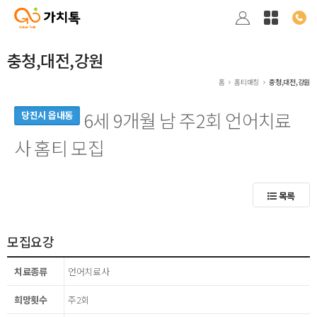
충청,대전,강원
홈
홈티매칭
충청,대전,강원
6세 9개월 남 주2회 언어치료
당진시 읍내동
사 홈티 모집
목록
모집요강
치료종류
언어치료사
희망횟수
주2회