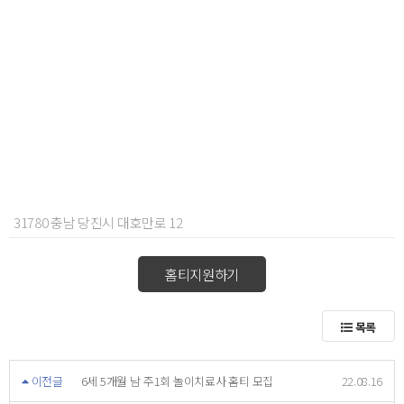
31780 충남 당진시 대호만로 12
홈티지원하기
목록
이전글
6세 5개월 남 주1회 놀이치료사 홈티 모집
22.08.16