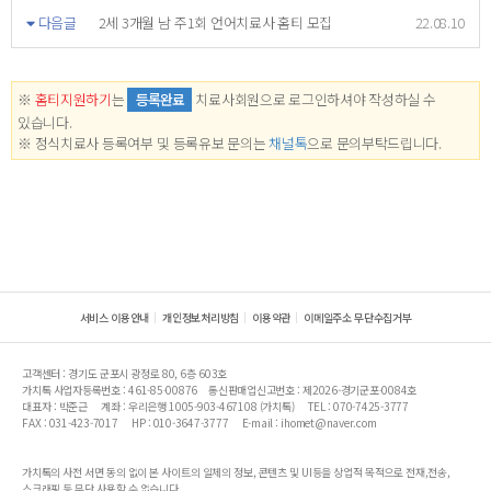
다음글
2세 3개월 남 주1회 언어치료사 홈티 모집
22.08.10
※
홈티지원하기
는
등록완료
치료사회원으로 로그인하셔야 작성하실 수
있습니다.
※ 정식치료사 등록여부 및 등록유보 문의는
채널톡
으로 문의부탁드립니다.
서비스 이용안내
개인정보처리방침
이용약관
이메일주소 무단수집거부
고객센터 : 경기도 군포시 광정로 80, 6층 603호
가치톡 사업자등록번호 : 461-85-00876
통신판매업신고번호 : 제2026-경기군포-0084호
대표자 : 박준근
계좌 : 우리은행 1005-903-467108 (가치톡)
TEL : 070-7425-3777
FAX : 031-423-7017
HP : 010-3647-3777
E-mail : ihomet@naver.com
가치톡의 사전 서면 동의 없이 본 사이트의 일체의 정보, 콘텐츠 및 UI등을 상업적 목적으로 전재,전송,
스크래핑 등 무단 사용할 수 없습니다