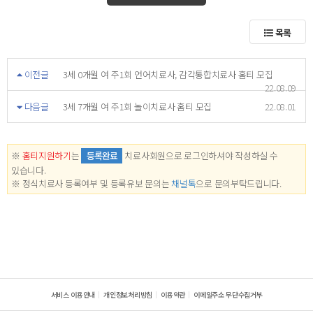
목록
이전글
3세 0개월 여 주1회 언어치료사, 감각통합치료사 홈티 모집
22.08.09
다음글
3세 7개월 여 주1회 놀이치료사 홈티 모집
22.08.01
※
홈티지원하기
는
등록완료
치료사회원으로 로그인하셔야 작성하실 수
있습니다.
※ 정식치료사 등록여부 및 등록유보 문의는
채널톡
으로 문의부탁드립니다.
서비스 이용안내
개인정보처리방침
이용약관
이메일주소 무단수집거부