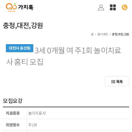
충청,대전,강원
홈
홈티매칭
충청,대전,강원
3세 0개월 여 주1회 놀이치료
대전시 둔산동
사 홈티 모집
목록
모집요강
치료종류
놀이치료사
희망횟수
주1회