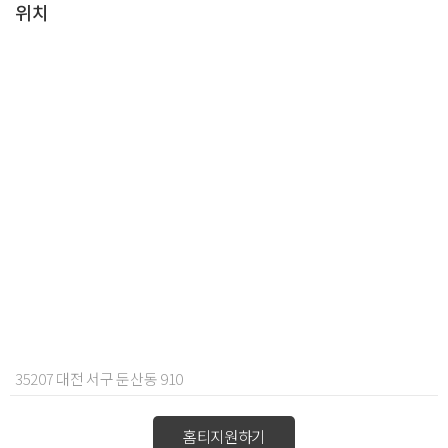
위치
35207 대전 서구 둔산동 910
홈티지원하기