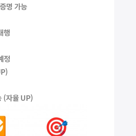
력증명 가능
대행
예정
P)
(자율 UP)