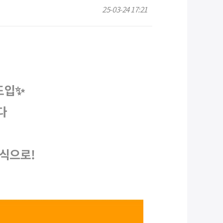
25-03-24 17:21
도입✨
다
방식으로!