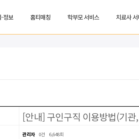
식·정보
홈티매칭
학부모 서비스
치료사 서
[안내] 구인구직 이용방법(기관
관리자
0건
6,648회