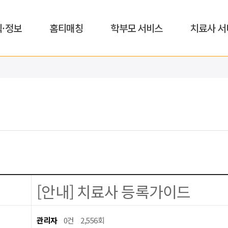
식·정보
홈티매칭
학부모 서비스
치료사 서
[안내] 치료사 등록가이드
관리자
0건
2,556회