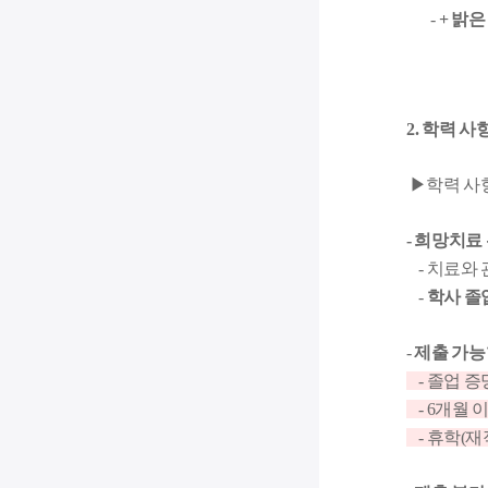
-
+ 밝은
2. 학력 사
▶
학력 사
- 희망치료
- 치료와
-
학사 졸
-
제출 가능
- 졸업 
- 6개월 
- 휴학(재