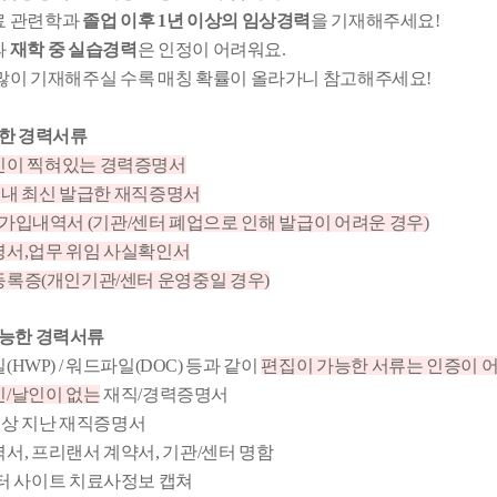
료 관련학과
졸업 이후 1년 이상의 임상경력
을 기재해주세요!
과
재학 중 실습경력
은 인정이 어려워요.
 많이 기재해주실 수록 매칭 확률이 올라가니 참고해주세요!
한 경력서류
인이 찍혀있는 경력증명서
이내 최신 발급한 재직증명서
가입내역서 (기관/센터 폐업으로 인해 발급이 어려운 경우)
명서,업무 위임 사실확인서
등록증(개인기관/센터 운영중일 경우)
능한 경력서류
HWP) / 워드파일(DOC) 등과 같이
편집이 가능한 서류는 인증이 
인/날인이 없는
재직/경력증명서
이상 지난 재직증명서
서, 프리랜서 계약서, 기관/센터 명함
터 사이트 치료사정보 캡쳐