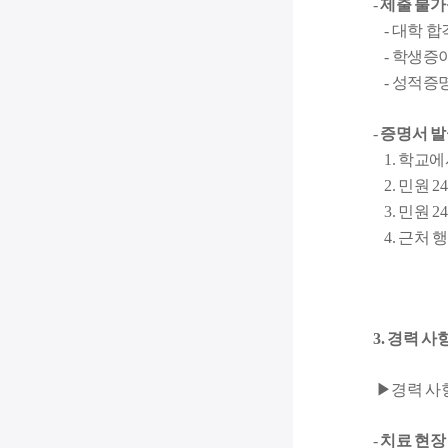
-
제출 불가
- 대학 합
- 학생증
- 성적증
-
증명서 발
1. 학교에
2. 민원 
3. 민원 
4. 근처 
3. 경력 사
▶
경력 사
-
치료 현장