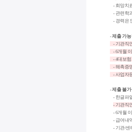
- 희망치
- 관련학
- 경력은
-
제출 가능
- 기관직
- 6개월 
- 4대보험
- 해촉증
- 사업자
-
제출 불가
- 한글파일(
- 기관직
- 6개월 
- 급여내역
- 기관/센