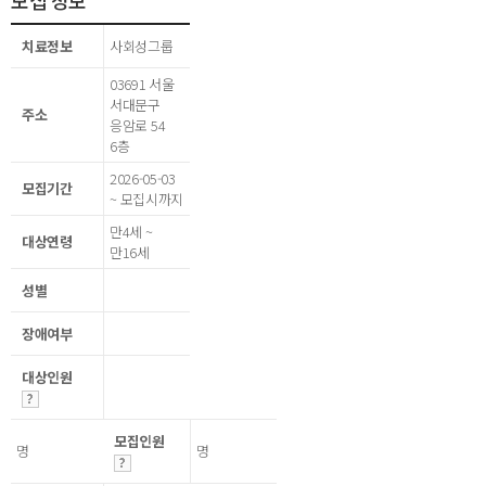
모집 정보
치료정보
사회성그룹
03691 서울
서대문구
주소
응암로 54
6층
2026-05-03
모집기간
~ 모집시까지
만4세 ~
대상연령
만16세
성별
장애여부
대상인원
모집인원
명
명