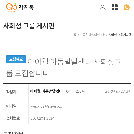
사회성 그룹 게시판
홈
논문참여·사회성그룹
사회성 그룹 게시판
아이웰 아동발달센터 사회성그
모집해요
룹 모집합니다
아이웰 아동발달센터
0건
626회
26-04-07 17:24
작성자
이메일
iwellkids@naver.com
전화번호
010-8291-2324