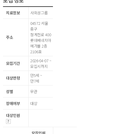
모집 정보
치료정보
사회성그룹
04572 서울
중구
청계천로 400
주소
롯데베네치아
메가몰 2층
2106호
2026-04-07 ~
모집기간
모집시까지
만5세 ~
대상연령
만7세
성별
무관
장애여부
대상
대상인원
모집인원