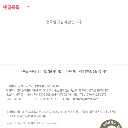
댓글목록
등록된 댓글이 없습니다.
서비스 이용안내
개인정보처리방침
이용약관
이메일주소 무단수집거부
고객센터 : 경기도 군포시 광정로 80, 6층 603호
가치톡 사업자등록번호 : 461-85-00876
통신판매업신고번호 : 제2026-경기군포-0084호
대표자 : 박준근
계좌 : 우리은행 1005-903-467108 (가치톡)
TEL : 070-7425-3777
FAX : 031-423-7017
HP : 010-3647-3777
E-mail : ihomet@naver.com
가치톡의 사전 서면 동의 없이 본 사이트의 일체의 정보, 콘텐츠 및 UI등을 상업적 목적으로 전재,전송,
스크래핑 등 무단 사용할 수 없습니다
Copyright ⓒ 2018 가치톡. All rights reserved.