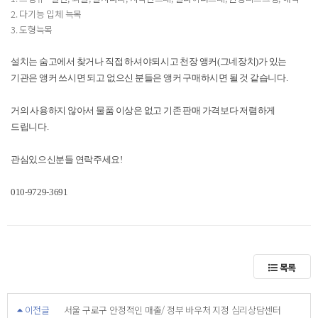
2. 다기능 입체 늑목
3. 도형늑목
설치는 숨고에서 찾거나 직접 하셔야되시고 천장 앵커(그네장치)가 있는
기관은 앵커 쓰시면 되고 없으신 분들은 앵커 구매하시면 될 것 같습니다.
거의 사용하지 않아서 물품 이상은 없고 기존 판매 가격보다 저렴하게
드립니다.
관심있으신분들 연락주세요!
010-9729-3691
목록
이전글
서울 구로구 안정적인 매출/ 정부 바우처 지정 심리상담센터