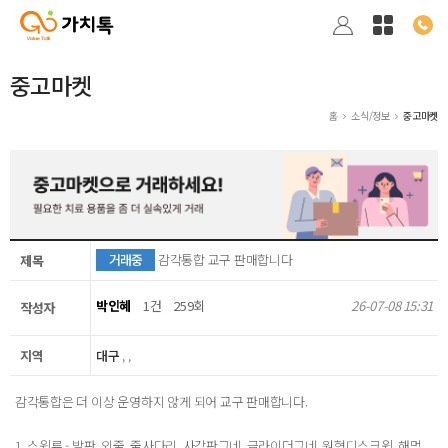
중고마켓
홈
소식/정보
중고마켓
거래중
감각통합 교구 판매합니다
제목
박인혜
1건
259회
26-07-08 15:31
작성자
지역
대구
, ,
감각통합은 더 이상 운영하지 않게 되어 교구 판매합니다.
1. 스윙류 - 발판, 외줄, 줄사다리, 사각판그네, 글라이더그네, 원형디스크윙, 해먹