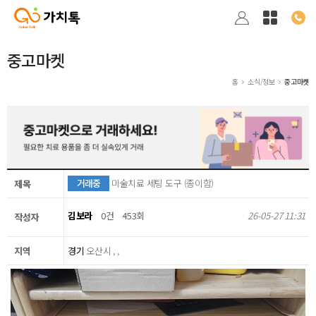
중고마켓
홈
소식/정보
중고마켓
거래중
미술치료 세팅 도구 (종이함)
제목
김보라
0건
453회
26-05-27 11:31
작성자
지역
경기
오산시 , ,