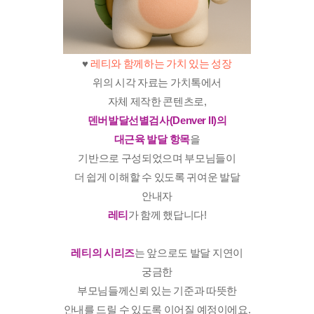
♥️
​레티와 함께하는 가치 있는 성장
위의 시각 자료는 가치톡에서
자체 제작한 콘텐츠로,
덴버발달선별검사(Denver II)의
대근육 발달 항목
을
기반으로 구성되었으며 부모님들이
더 쉽게 이해할 수 있도록 귀여운 발달
안내자
레티
가 함께 했답니다!
레티의 시리즈
는 앞으로도 발달 지연이
궁금한
부모님들께신뢰 있는 기준과 따뜻한
안내를 드릴 수 있도록 이어질 예정이에요.