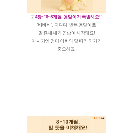
☑️
4장: "6~8개월, 옹알이가 폭발해요!"
‘바바바’, ‘다다다’ 반복 옹알이로
말 흉내 내기 연습이 시작돼요!
이 시기엔 엄마 아빠의 말 따라 하기가
중요하죠.