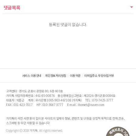
댓글목록
등록된 댓글이 없습니다.
서비스 이용안내
개인정보처리방침
이용약관
이메일주소 무단수집거부
고객센터 : 경기도 군포시 광정로 80, 6층 603호
가치톡 사업자등록번호 : 461-85-00876
통신판매업신고번호 : 제2026-경기군포-0084호
대표자 : 박준근
계좌 : 우리은행 1005-903-467108 (가치톡)
TEL : 070-7425-3777
FAX : 031-423-7017
HP : 010-3647-3777
E-mail : ihomet@naver.com
가치톡의 사전 서면 동의 없이 본 사이트의 일체의 정보, 콘텐츠 및 UI등을 상업적 목적으로 전재,전송,
스크래핑 등 무단 사용할 수 없습니다
Copyright ⓒ 2018 가치톡. All rights reserved.