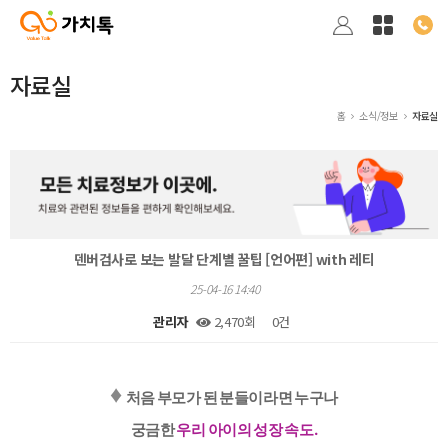
자료실
홈
소식/정보
자료실
덴버검사로 보는 발달 단계별 꿀팁 [언어편] with 레티
25-04-16 14:40
관리자
2,470회
0건
본문
♦️
처음 부모가 된 분들이라면 누구나
궁금한
우리 아이의 성장 속도.