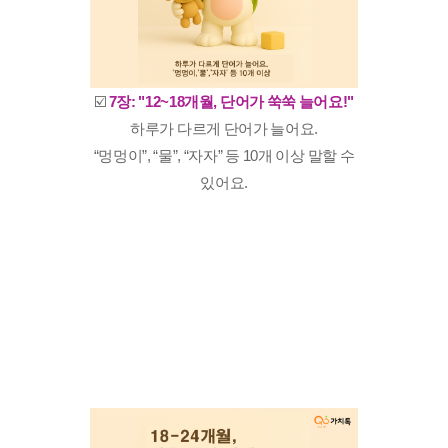
☑️
7장: "12~18개월, 단어가 쑥쑥 늘어요!"
하루가 다르게 단어가 늘어요.
“멍멍이”, “물”, “자자” 등 10개 이상 말할 수
있어요.