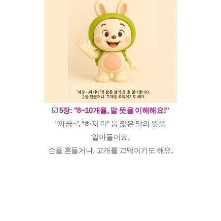
☑️
5장: "8~10개월, 말 뜻을 이해해요!"
“까꿍~”, “하지 마” 등 짧은 말의 뜻을
알아들어요.
손을 흔들거나, 고개를 끄덕이기도 해요.