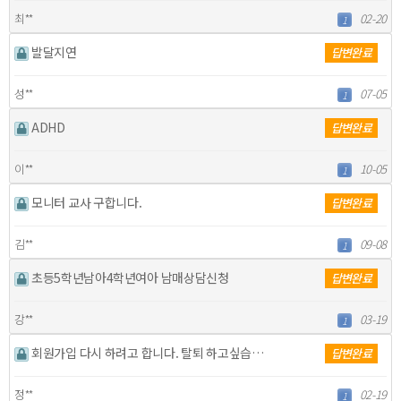
최**
02-20
1
발달지연
답변완료
성**
07-05
1
ADHD
답변완료
이**
10-05
1
모니터 교사 구합니다.
답변완료
김**
09-08
1
초등5학년남아4학년여아 남매상담신청
답변완료
강**
03-19
1
회원가입 다시 하려고 합니다. 탈퇴 하고싶습니다.
답변완료
정**
02-19
1