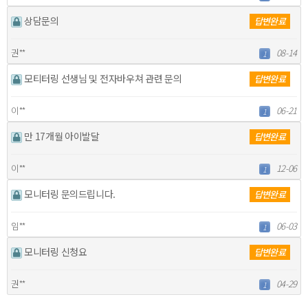
상담문의
답변완료
권**
08-14
1
모티터링 선생님 및 전자바우쳐 관련 문의
답변완료
이**
06-21
1
만 17개월 아이발달
답변완료
이**
12-06
1
모니터링 문의드립니다.
답변완료
임**
06-03
1
모니터링 신청요
답변완료
권**
04-29
1