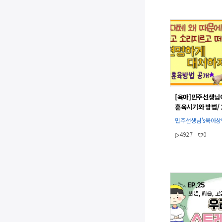
[육아]민주선생님
훈육시기와 방법/ 
더 떼쓰는 이유/훈
민주선생님's육아
민주선생님
4927
0