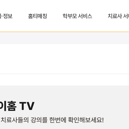
식·정보
홈티매칭
학부모 서비스
치료사 서