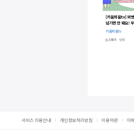
[키움틔움tv] 꾀병
넘기면 안 돼요! 
확인법
키움틔움tv
3469
0
맨
서비스 이용안내
개인정보처리방침
이용약관
이