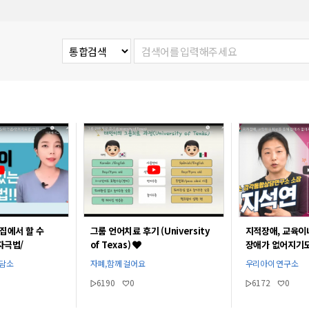
그룹 언어치료 후기 (University
지적장애, 교육이
집에서 할 수
of Texas)
장애가 없어지기도
자극법/
[지석연 선생님]
/
자폐,함께 걸어요
우리아이 연구소
상담소
주선생님l
6190
0
6172
0