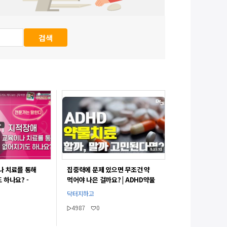
나 치료를 통해
집중력에 문제 있으면 무조건 약
 하나요? -
먹어야 나은 걸까요? | ADHD약물
치료시 꼭 고려해야 되는 부분
닥터지하고
4987
0