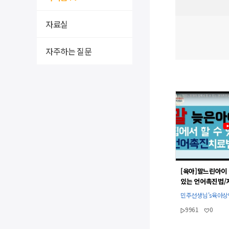
자료실
자주하는 질문
[육아]말느린아이 
있는 언어촉진법/
언어치료법/놀이법
민주선생님's육아
상호작용방법l민
9961
0