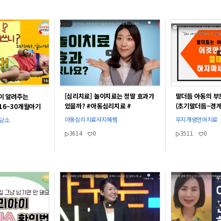
[심리치료] 놀이치료는 정말 효과가
말더듬 아동의 부
이 알려주는
있을까? #아동심리치료 #
(초기말더듬~경
16~30개월아기
임상심리치료사 #아동심리학과 #
육할 때 주의점/
아동심리치료사지혜쌤
무지개샘언어치료
상담소
아동심리상담 #아동심리상담사_
3614
0
3511
0
자격증#아동심리상담 #지혜쌤