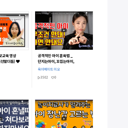
모교육 영상
공격적인 아이 훈육법 _
계선말더듬)
던지는아이, 꼬집는아이,
때리는아이 행동수정
육아메이트 미오
3502
0