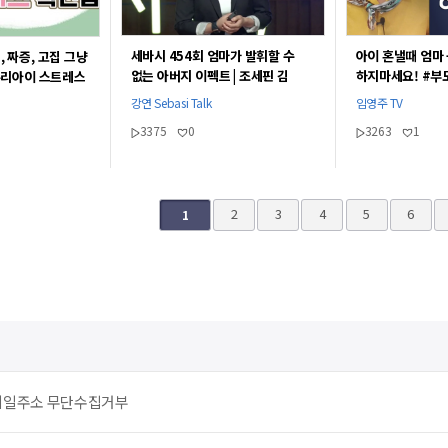
세바시 454회 엄마가 발휘할 수
아이 혼낼때 엄마
, 짜증, 고집 그냥
없는 아버지 이펙트 | 조세핀 김
하지마세요! #부
우리아이 스트레스
하버드대 교육대학원 교수
[임영주부모교육T
강연 Sebasi Talk
임영주 TV
3375
0
3263
1
끝
2
3
4
5
6
1
메일주소 무단수집거부