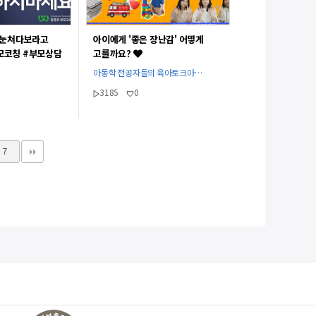
 눈쳐다보라고
아이에게 '좋은 장난감' 어떻게
모코칭 #부모상담
고를까요?
V]
아동학 전공자들의 육아토크아…
3185
0
7