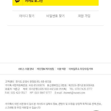
카카오
로그인
아이디 찾기
비밀번호 찾기
회원 가입
서비스 이용안내
개인정보처리방침
이용약관
이메일주소 무단수집거부
고객센터 : 경기도 군포시 광정로 80, 6층 603호
가치톡 사업자등록번호 : 461-85-00876
통신판매업신고번호 : 제2026-경기군포-0084호
대표자 : 박준근
계좌 : 우리은행 1005-903-467108 (가치톡)
TEL : 070-7425-3777
FAX : 031-423-7017
HP : 010-3647-3777
E-mail : ihomet@naver.com
가치톡의 사전 서면 동의 없이 본 사이트의 일체의 정보, 콘텐츠 및 UI등을 상업적 목적으로 전재,전송,
스크래핑 등 무단 사용할 수 없습니다