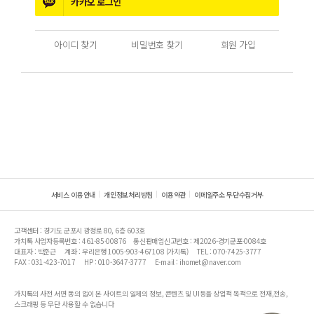
카카오
로그인
아이디 찾기
비밀번호 찾기
회원 가입
서비스 이용안내
개인정보처리방침
이용약관
이메일주소 무단수집거부
고객센터 : 경기도 군포시 광정로 80, 6층 603호
가치톡 사업자등록번호 : 461-85-00876
통신판매업신고번호 : 제2026-경기군포-0084호
대표자 : 박준근
계좌 : 우리은행 1005-903-467108 (가치톡)
TEL : 070-7425-3777
FAX : 031-423-7017
HP : 010-3647-3777
E-mail : ihomet@naver.com
가치톡의 사전 서면 동의 없이 본 사이트의 일체의 정보, 콘텐츠 및 UI등을 상업적 목적으로 전재,전송,
스크래핑 등 무단 사용할 수 없습니다