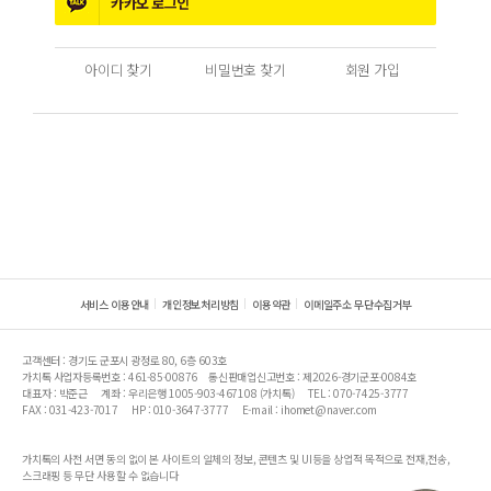
카카오
로그인
아이디 찾기
비밀번호 찾기
회원 가입
서비스 이용안내
개인정보처리방침
이용약관
이메일주소 무단수집거부
고객센터 : 경기도 군포시 광정로 80, 6층 603호
가치톡 사업자등록번호 : 461-85-00876
통신판매업신고번호 : 제2026-경기군포-0084호
대표자 : 박준근
계좌 : 우리은행 1005-903-467108 (가치톡)
TEL : 070-7425-3777
FAX : 031-423-7017
HP : 010-3647-3777
E-mail : ihomet@naver.com
가치톡의 사전 서면 동의 없이 본 사이트의 일체의 정보, 콘텐츠 및 UI등을 상업적 목적으로 전재,전송,
스크래핑 등 무단 사용할 수 없습니다