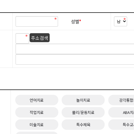
성별
*
주소 검색
언어치료
놀이치료
감각통합
작업치료
물리/운동치료
ABA치
미술치료
특수체육
특수교