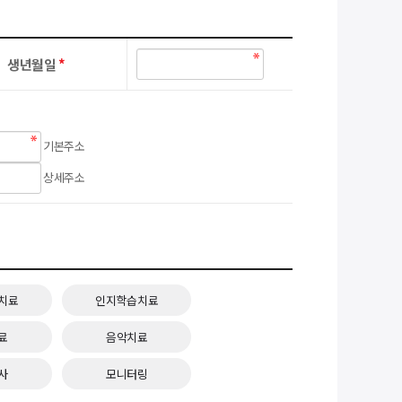
생년월일
*
기본주소
상세주소
치료
인지학습치료
료
음악치료
사
모니터링