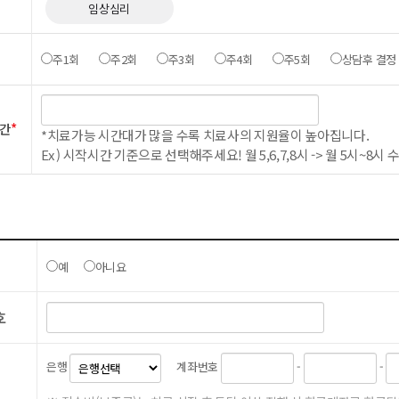
임상심리
주1회
주2회
주3회
주4회
주5회
상담후 결정
시간
*
*치료가능 시간대가 많을 수록 치료사의 지원율이 높아집니다.
Ex ) 시작시간 기준으로 선택해주세요! 월 5,6,7,8시 -> 월 5시~8
예
아니요
호
은행
계좌번호
-
-