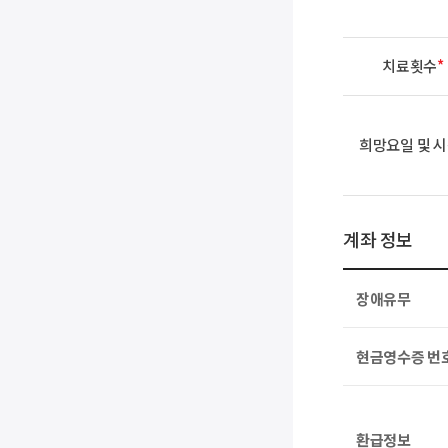
치료횟수
*
희망요일 및 
계좌 정보
장애유무
현금영수증 번
환급정보