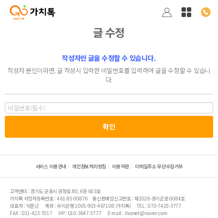
글 수정
작성자만 글을 수정할 수 있습니다.
작성자 본인이라면, 글 작성시 입력한 비밀번호를 입력하여 글을 수정할 수 있습니
다.
서비스 이용안내
개인정보처리방침
이용약관
이메일주소 무단수집거부
고객센터 : 경기도 군포시 광정로 80, 6층 603호
가치톡 사업자등록번호 : 461-85-00876
통신판매업신고번호 : 제2026-경기군포-0084호
대표자 : 박준근
계좌 : 우리은행 1005-903-467108 (가치톡)
TEL : 070-7425-3777
FAX : 031-423-7017
HP : 010-3647-3777
E-mail : ihomet@naver.com