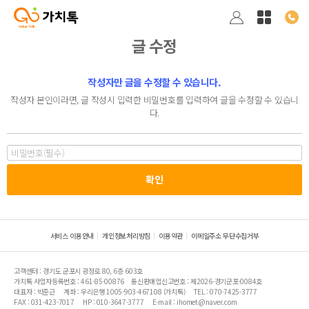
글 수정
작성자만 글을 수정할 수 있습니다.
작성자 본인이라면, 글 작성시 입력한 비밀번호를 입력하여 글을 수정할 수 있습니
다.
서비스 이용안내
개인정보처리방침
이용약관
이메일주소 무단수집거부
고객센터 : 경기도 군포시 광정로 80, 6층 603호
가치톡 사업자등록번호 : 461-85-00876
통신판매업신고번호 : 제2026-경기군포-0084호
대표자 : 박준근
계좌 : 우리은행 1005-903-467108 (가치톡)
TEL : 070-7425-3777
FAX : 031-423-7017
HP : 010-3647-3777
E-mail : ihomet@naver.com