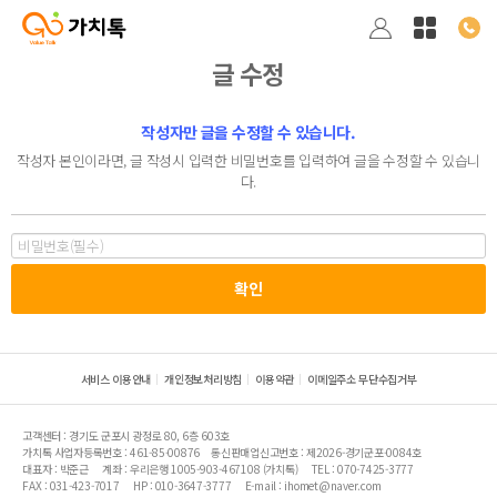
글 수정
작성자만 글을 수정할 수 있습니다.
작성자 본인이라면, 글 작성시 입력한 비밀번호를 입력하여 글을 수정할 수 있습니
다.
서비스 이용안내
개인정보처리방침
이용약관
이메일주소 무단수집거부
고객센터 : 경기도 군포시 광정로 80, 6층 603호
가치톡 사업자등록번호 : 461-85-00876
통신판매업신고번호 : 제2026-경기군포-0084호
대표자 : 박준근
계좌 : 우리은행 1005-903-467108 (가치톡)
TEL : 070-7425-3777
FAX : 031-423-7017
HP : 010-3647-3777
E-mail : ihomet@naver.com