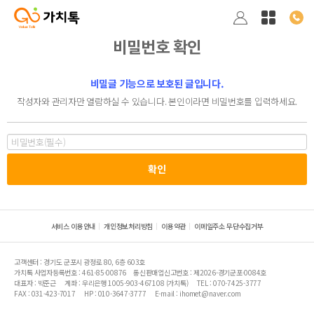
비밀번호 확인
비밀글 기능으로 보호된 글입니다.
작성자와 관리자만 열람하실 수 있습니다. 본인이라면 비밀번호를 입력하세요.
서비스 이용안내
개인정보처리방침
이용약관
이메일주소 무단수집거부
고객센터 : 경기도 군포시 광정로 80, 6층 603호
가치톡 사업자등록번호 : 461-85-00876
통신판매업신고번호 : 제2026-경기군포-0084호
대표자 : 박준근
계좌 : 우리은행 1005-903-467108 (가치톡)
TEL : 070-7425-3777
FAX : 031-423-7017
HP : 010-3647-3777
E-mail : ihomet@naver.com