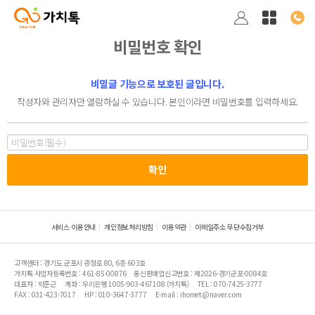
비밀번호 확인
비밀글 기능으로 보호된 글입니다.
작성자와 관리자만 열람하실 수 있습니다. 본인이라면 비밀번호를 입력하세요.
서비스 이용안내
개인정보처리방침
이용약관
이메일주소 무단수집거부
고객센터 : 경기도 군포시 광정로 80, 6층 603호
가치톡 사업자등록번호 : 461-85-00876
통신판매업신고번호 : 제2026-경기군포-0084호
대표자 : 박준근
계좌 : 우리은행 1005-903-467108 (가치톡)
TEL : 070-7425-3777
FAX : 031-423-7017
HP : 010-3647-3777
E-mail : ihomet@naver.com