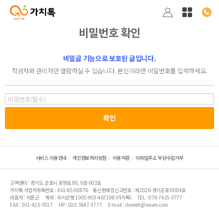
비밀번호 확인
비밀글 기능으로 보호된 글입니다.
작성자와 관리자만 열람하실 수 있습니다. 본인이라면 비밀번호를 입력하세요.
서비스 이용안내
개인정보처리방침
이용약관
이메일주소 무단수집거부
고객센터 : 경기도 군포시 광정로 80, 6층 603호
가치톡 사업자등록번호 : 461-85-00876
통신판매업신고번호 : 제2026-경기군포-0084호
대표자 : 박준근
계좌 : 우리은행 1005-903-467108 (가치톡)
TEL : 070-7425-3777
FAX : 031-423-7017
HP : 010-3647-3777
E-mail : ihomet@naver.com