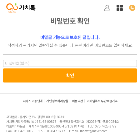
비밀번호 확인
비밀글 기능으로 보호된 글입니다.
작성자와 관리자만 열람하실 수 있습니다. 본인이라면 비밀번호를 입력하세요.
서비스 이용안내
개인정보처리방침
이용약관
이메일주소 무단수집거부
고객센터 : 경기도 군포시 광정로 80, 6층 603호
가치톡 사업자등록번호 : 461-85-00876
통신판매업신고번호 : 제2026-경기군포-0084호
대표자 : 박준근
계좌 : 우리은행 1005-903-467108 (가치톡)
TEL : 070-7425-3777
FAX : 031-423-7017
HP : 010-3647-3777
E-mail : ihomet@naver.com