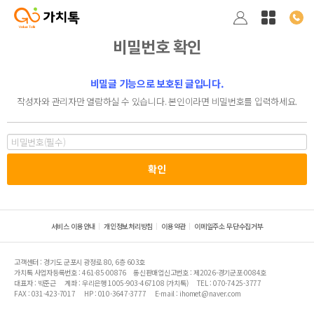
비밀번호 확인
비밀글 기능으로 보호된 글입니다.
작성자와 관리자만 열람하실 수 있습니다. 본인이라면 비밀번호를 입력하세요.
서비스 이용안내
개인정보처리방침
이용약관
이메일주소 무단수집거부
고객센터 : 경기도 군포시 광정로 80, 6층 603호
가치톡 사업자등록번호 : 461-85-00876
통신판매업신고번호 : 제2026-경기군포-0084호
대표자 : 박준근
계좌 : 우리은행 1005-903-467108 (가치톡)
TEL : 070-7425-3777
FAX : 031-423-7017
HP : 010-3647-3777
E-mail : ihomet@naver.com