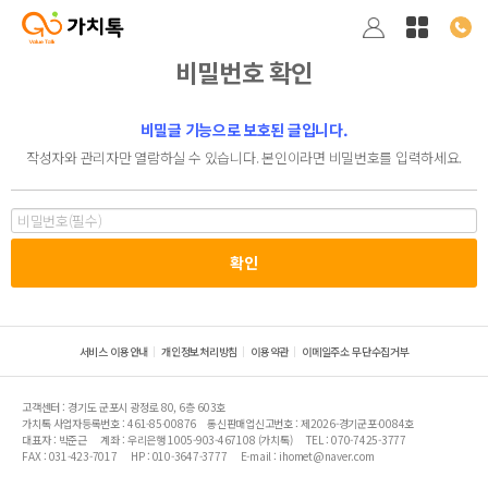
비밀번호 확인
비밀글 기능으로 보호된 글입니다.
작성자와 관리자만 열람하실 수 있습니다. 본인이라면 비밀번호를 입력하세요.
서비스 이용안내
개인정보처리방침
이용약관
이메일주소 무단수집거부
고객센터 : 경기도 군포시 광정로 80, 6층 603호
가치톡 사업자등록번호 : 461-85-00876
통신판매업신고번호 : 제2026-경기군포-0084호
대표자 : 박준근
계좌 : 우리은행 1005-903-467108 (가치톡)
TEL : 070-7425-3777
FAX : 031-423-7017
HP : 010-3647-3777
E-mail : ihomet@naver.com