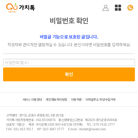
비밀번호 확인
비밀글 기능으로 보호된 글입니다.
작성자와 관리자만 열람하실 수 있습니다. 본인이라면 비밀번호를 입력하세요.
서비스 이용안내
개인정보처리방침
이용약관
이메일주소 무단수집거부
고객센터 : 경기도 군포시 광정로 80, 6층 603호
가치톡 사업자등록번호 : 461-85-00876
통신판매업신고번호 : 제2026-경기군포-0084호
대표자 : 박준근
계좌 : 우리은행 1005-903-467108 (가치톡)
TEL : 070-7425-3777
FAX : 031-423-7017
HP : 010-3647-3777
E-mail : ihomet@naver.com