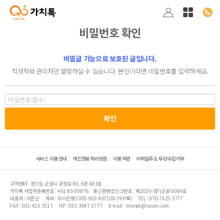
비밀번호 확인
비밀글 기능으로 보호된 글입니다.
작성자와 관리자만 열람하실 수 있습니다. 본인이라면 비밀번호를 입력하세요.
서비스 이용안내
개인정보처리방침
이용약관
이메일주소 무단수집거부
고객센터 : 경기도 군포시 광정로 80, 6층 603호
가치톡 사업자등록번호 : 461-85-00876
통신판매업신고번호 : 제2026-경기군포-0084호
대표자 : 박준근
계좌 : 우리은행 1005-903-467108 (가치톡)
TEL : 070-7425-3777
FAX : 031-423-7017
HP : 010-3647-3777
E-mail : ihomet@naver.com