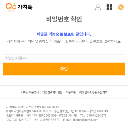
비밀번호 확인
비밀글 기능으로 보호된 글입니다.
작성자와 관리자만 열람하실 수 있습니다. 본인이라면 비밀번호를 입력하세요.
서비스 이용안내
개인정보처리방침
이용약관
이메일주소 무단수집거부
고객센터 : 경기도 군포시 광정로 80, 6층 603호
가치톡 사업자등록번호 : 461-85-00876
통신판매업신고번호 : 제2026-경기군포-0084호
대표자 : 박준근
계좌 : 우리은행 1005-903-467108 (가치톡)
TEL : 070-7425-3777
FAX : 031-423-7017
HP : 010-3647-3777
E-mail : ihomet@naver.com