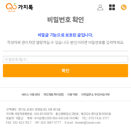
비밀번호 확인
비밀글 기능으로 보호된 글입니다.
작성자와 관리자만 열람하실 수 있습니다. 본인이라면 비밀번호를 입력하세요.
서비스 이용안내
개인정보처리방침
이용약관
이메일주소 무단수집거부
고객센터 : 경기도 군포시 광정로 80, 6층 603호
가치톡 사업자등록번호 : 461-85-00876
통신판매업신고번호 : 제2026-경기군포-0084호
대표자 : 박준근
계좌 : 우리은행 1005-903-467108 (가치톡)
TEL : 070-7425-3777
FAX : 031-423-7017
HP : 010-3647-3777
E-mail : ihomet@naver.com