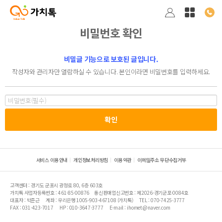
비밀번호 확인
비밀글 기능으로 보호된 글입니다.
작성자와 관리자만 열람하실 수 있습니다. 본인이라면 비밀번호를 입력하세요.
서비스 이용안내
개인정보처리방침
이용약관
이메일주소 무단수집거부
고객센터 : 경기도 군포시 광정로 80, 6층 603호
가치톡 사업자등록번호 : 461-85-00876
통신판매업신고번호 : 제2026-경기군포-0084호
대표자 : 박준근
계좌 : 우리은행 1005-903-467108 (가치톡)
TEL : 070-7425-3777
FAX : 031-423-7017
HP : 010-3647-3777
E-mail : ihomet@naver.com